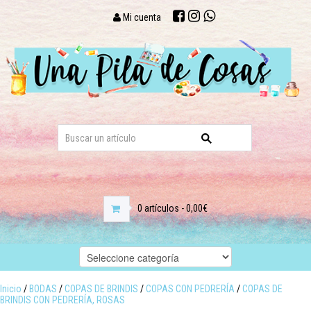
Mi cuenta
0 artículos - 0,00€
Inicio
/
BODAS
/
COPAS DE BRINDIS
/
COPAS CON PEDRERÍA
/
COPAS DE
BRINDIS CON PEDRERÍA, ROSAS